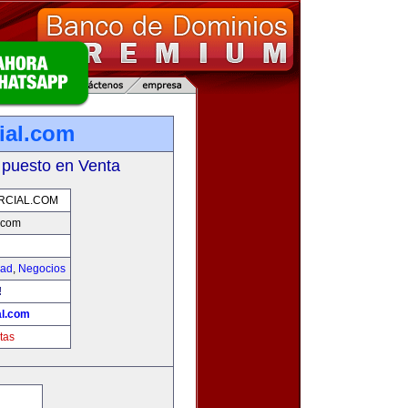
ial.com
 puesto en Venta
RCIAL.COM
.com
dad
,
Negocios
!
l.com
tas