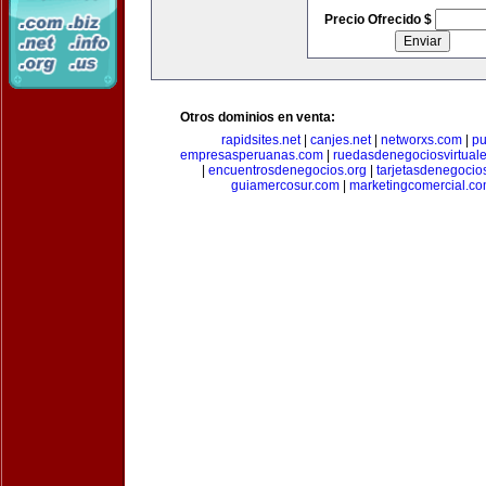
Precio Ofrecido $
Otros dominios en venta:
rapidsites.net
|
canjes.net
|
networxs.com
|
pu
empresasperuanas.com
|
ruedasdenegociosvirtual
|
encuentrosdenegocios.org
|
tarjetasdenegocio
guiamercosur.com
|
marketingcomercial.c