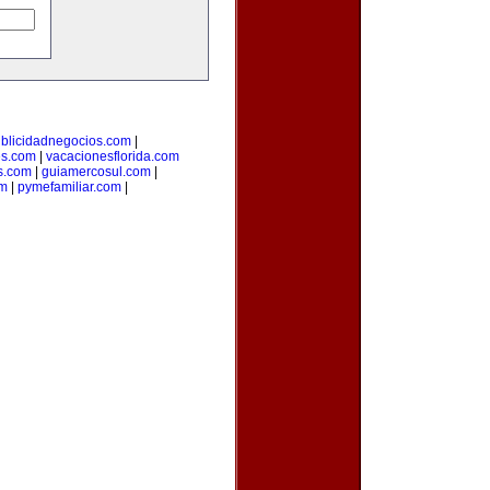
blicidadnegocios.com
|
es.com
|
vacacionesflorida.com
s.com
|
guiamercosul.com
|
om
|
pymefamiliar.com
|