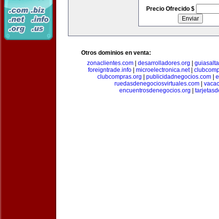
Precio Ofrecido $
Otros dominios en venta:
zonaclientes.com
|
desarrolladores.org
|
guiasalt
foreigntrade.info
|
microelectronica.net
|
clubcom
clubcompras.org
|
publicidadnegocios.com
|
e
ruedasdenegociosvirtuales.com
|
vacac
encuentrosdenegocios.org
|
tarjetas