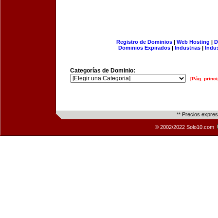
Registro de Dominios
|
Web Hosting
|
D
Dominios Expirados
|
Industrias
|
Indu
Categorías de Dominio:
[Pág. princi
** Precios expre
© 2002/2022 Solo10.com