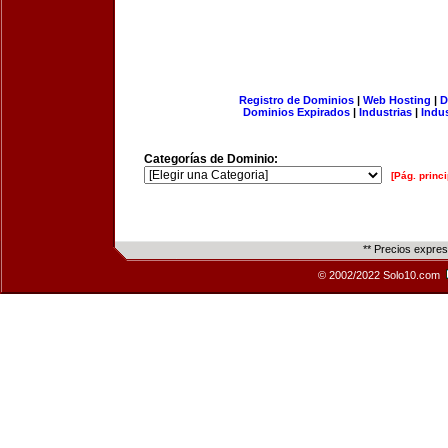
Registro de Dominios
|
Web Hosting
|
D
Dominios Expirados
|
Industrias
|
Indu
Categorías de Dominio:
[Pág. princi
** Precios expre
© 2002/2022 Solo10.com