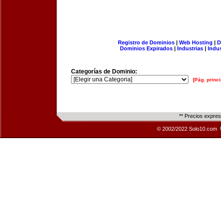
Registro de Dominios
|
Web Hosting
|
D
Dominios Expirados
|
Industrias
|
Indu
Categorías de Dominio:
[Pág. princi
** Precios expre
© 2002/2022 Solo10.com