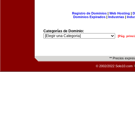
Registro de Dominios
|
Web Hosting
|
D
Dominios Expirados
|
Industrias
|
Indu
Categorías de Dominio:
[Pág. princi
** Precios expre
© 2002/2022 Solo10.com