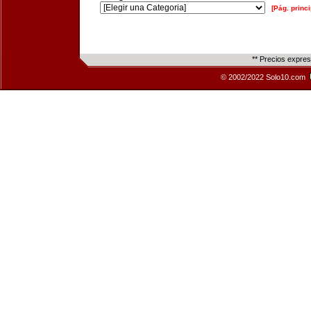
[Pág. princi
** Precios expre
© 2002/2022 Solo10.com