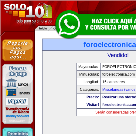
foroelectronic
Vendido!
Mayusculas:
FOROELECTRONIC
Minusculas:
foroelectronica.com
Longitud:
15 caracteres
Categorias:
Miscelaneas (varios
Precio:
Realizar una oferta
Visitar!
foroelectronica.co
Serán consideradas ofer