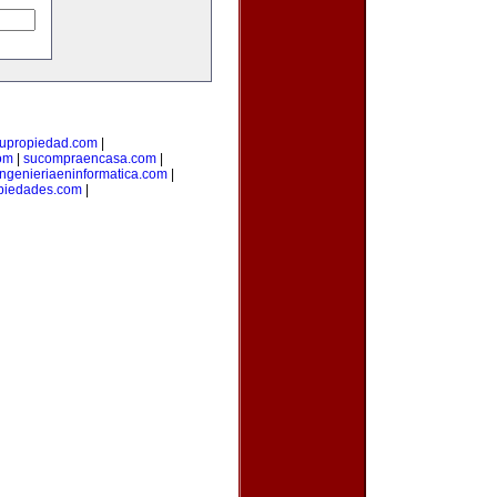
upropiedad.com
|
om
|
sucompraencasa.com
|
ingenieriaeninformatica.com
|
opiedades.com
|