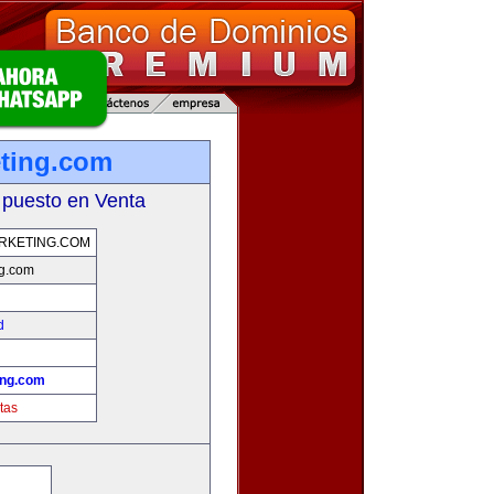
ting.com
 puesto en Venta
RKETING.COM
ng.com
d
ing.com
tas