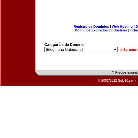
Registro de Dominios
|
Web Hosting
|
D
Dominios Expirados
|
Industrias
|
Indu
Categorías de Dominio:
[Pág. princi
** Precios expre
© 2002/2022 Solo10.com