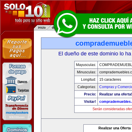
comprademuebl
El dueño de este dominio lo ha
Mayusculas:
COMPRADEMUEBL
Minusculas:
comprademuebles.
Longitud:
15 caracteres
Categorias:
Compras y Comercio
Precio:
Realizar una oferta
Visitar!
comprademuebles
Serán consideradas ofer
Realizar una Oferta