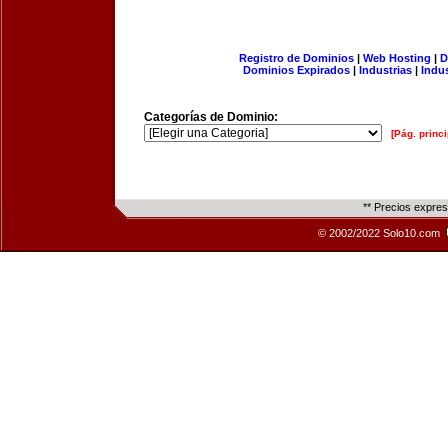
Registro de Dominios
|
Web Hosting
|
D
Dominios Expirados
|
Industrias
|
Indu
Categorías de Dominio:
[Pág. princi
** Precios expre
© 2002/2022 Solo10.com