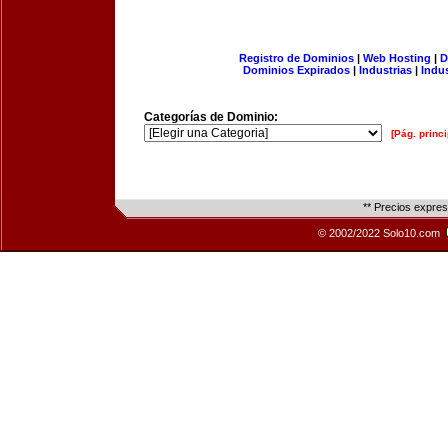
Registro de Dominios
|
Web Hosting
|
D
Dominios Expirados
|
Industrias
|
Indu
Categorías de Dominio:
[Pág. princi
** Precios expre
© 2002/2022 Solo10.com