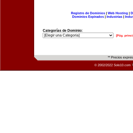
Registro de Dominios
|
Web Hosting
|
D
Dominios Expirados
|
Industrias
|
Indu
Categorías de Dominio:
[Pág. princi
** Precios expre
© 2002/2022 Solo10.com