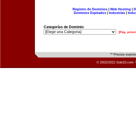
Registro de Dominios
|
Web Hosting
|
D
Dominios Expirados
|
Industrias
|
Indu
Categorías de Dominio:
[Pág. princi
** Precios expre
© 2002/2022 Solo10.com