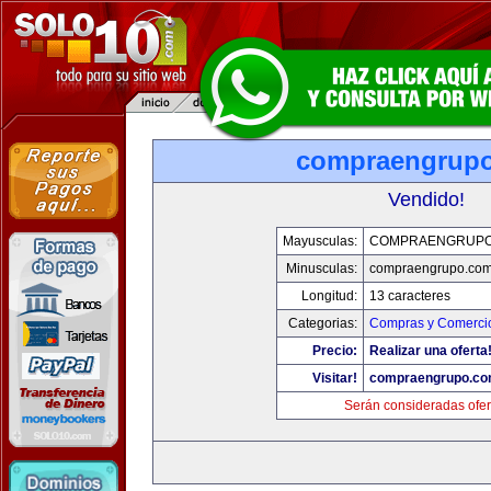
compraengrup
Vendido!
Mayusculas:
COMPRAENGRUPO
Minusculas:
compraengrupo.co
Longitud:
13 caracteres
Categorias:
Compras y Comercio
Precio:
Realizar una oferta
Visitar!
compraengrupo.c
Serán consideradas ofer