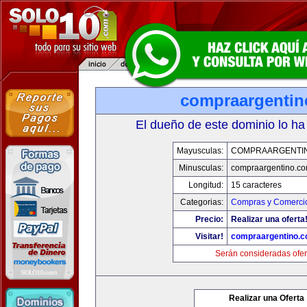
compraargenti
El dueño de este dominio lo ha
Mayusculas:
COMPRAARGENTI
Minusculas:
compraargentino.c
Longitud:
15 caracteres
Categorias:
Compras y Comercio
Precio:
Realizar una oferta
Visitar!
compraargentino.
Serán consideradas ofer
Realizar una Oferta