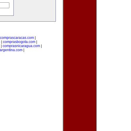
comprascaracas.com
|
m
|
comprasbogota.com
|
|
comprasnicaragua.com
|
argentina.com
|