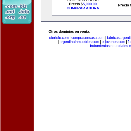
COMPRAR AHORA
Precio $
5,000.00
Precio 
COMPRAR AHORA
Otros dominios en venta:
ofertelo.com
|
comprasencasa.com
|
fabricasargent
|
argentinainmuebles.com
|
e-jovenes.com
|
fa
tratamientosindustriales.