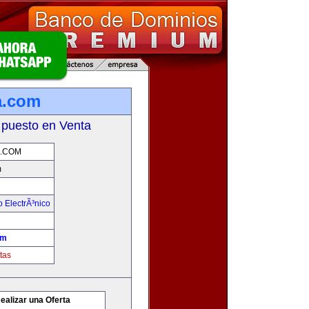
a.com
 puesto en Venta
.COM
m
 ElectrÃ³nico
om
tas
ealizar una Oferta