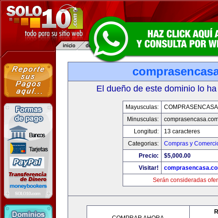
comprasencas
El dueño de este dominio lo ha
Mayusculas:
COMPRASENCASA
Minusculas:
comprasencasa.co
Longitud:
13 caracteres
Categorias:
Compras y Comercio
Precio:
$5,000.00
Visitar!
comprasencasa.c
Serán consideradas ofer
R