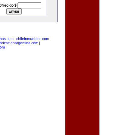
Ofrecido $
inas.com
|
chileinmuebles.com
bricacionargentina.com
|
com
|