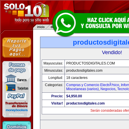
productosdigita
Vendido!
Mayusculas:
PRODUCTOSDIGITALES.COM
Minusculas:
productosdigitales.com
Longitud:
18 caracteres
Categorias:
Compras y Comercio ElectrÃ³nico
,
Info
Miscelaneas (varios)
,
Negocios
,
Tecnol
Precio:
$4,950.00
Visitar!
productosdigitales.com
Serán consideradas ofer