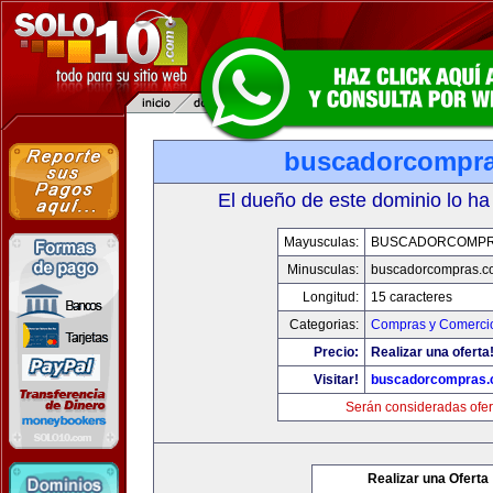
buscadorcompr
El dueño de este dominio lo ha
Mayusculas:
BUSCADORCOMPR
Minusculas:
buscadorcompras.c
Longitud:
15 caracteres
Categorias:
Compras y Comercio
Precio:
Realizar una oferta
Visitar!
buscadorcompras
Serán consideradas ofer
Realizar una Oferta