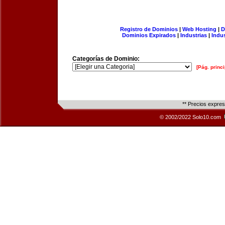
Registro de Dominios
|
Web Hosting
|
D
Dominios Expirados
|
Industrias
|
Indu
Categorías de Dominio:
[Pág. princi
** Precios expre
© 2002/2022 Solo10.com