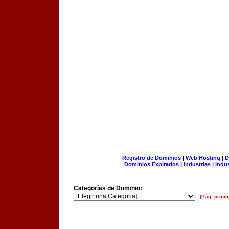
Registro de Dominios
|
Web Hosting
|
D
Dominios Expirados
|
Industrias
|
Indu
Categorías de Dominio:
[Pág. princi