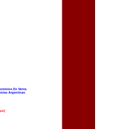
ominios En Venta
strias Argentinas
pal]