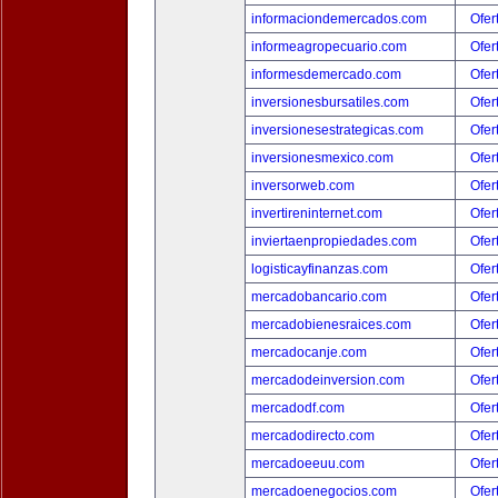
informaciondemercados.com
Ofer
informeagropecuario.com
Ofer
informesdemercado.com
Ofer
inversionesbursatiles.com
Ofer
inversionesestrategicas.com
Ofer
inversionesmexico.com
Ofer
inversorweb.com
Ofer
invertireninternet.com
Ofer
inviertaenpropiedades.com
Ofer
logisticayfinanzas.com
Ofer
mercadobancario.com
Ofer
mercadobienesraices.com
Ofer
mercadocanje.com
Ofer
mercadodeinversion.com
Ofer
mercadodf.com
Ofer
mercadodirecto.com
Ofer
mercadoeeuu.com
Ofer
mercadoenegocios.com
Ofer