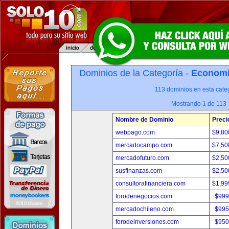
Dominios de la Categoría -
Economia
113 dominios en esta categ
Mostrando 1 de 113
Nombre de Dominio
Preci
webpago.com
$9,80
mercadocampo.com
$7,50
mercadofuturo.com
$2,50
susfinanzas.com
$2,50
consultorafinanciera.com
$1,99
forodenegocios.com
$999
mercadochileno.com
$995
forodeinversiones.com
$950