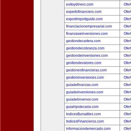
exitoydinero.com
Ofer
expertofinanciero.com
Ofer
exportimportguide.com
Ofer
financiacionempresarial.com
Ofer
finanzaseinversiones.com
Ofer
gestiondecartera.com
Ofer
gestiondecobranza.com
Ofer
gestiondeinversiones.com
Ofer
gestiondevalores.com
Ofer
gestionesfinancieras.com
Ofer
gestioninversiones.com
Ofer
guiadefinanzas.com
Ofer
guiadeinversiones.com
Ofer
guiadelinversor.com
Ofer
guiahipotecaria.com
Ofer
IndicesBursatiles.com
Ofer
IndicesFinancieros.com
Ofer
informaciondemercado.com
Ofer