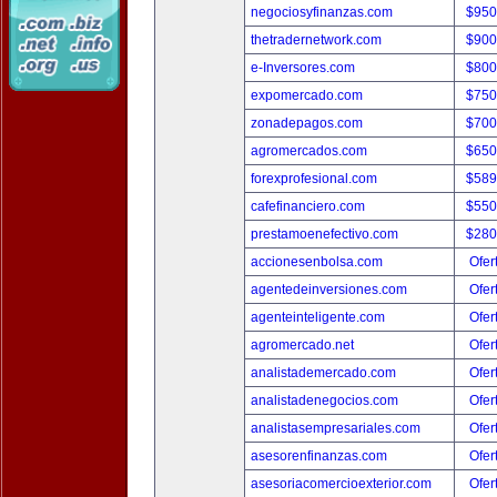
negociosyfinanzas.com
$950
thetradernetwork.com
$900
e-Inversores.com
$800
expomercado.com
$750
zonadepagos.com
$700
agromercados.com
$650
forexprofesional.com
$589
cafefinanciero.com
$550
prestamoenefectivo.com
$280
accionesenbolsa.com
Ofer
agentedeinversiones.com
Ofer
agenteinteligente.com
Ofer
agromercado.net
Ofer
analistademercado.com
Ofer
analistadenegocios.com
Ofer
analistasempresariales.com
Ofer
asesorenfinanzas.com
Ofer
asesoriacomercioexterior.com
Ofer