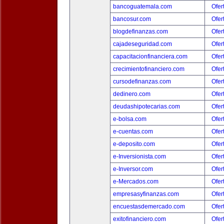
bancoguatemala.com
Ofer
bancosur.com
Ofer
blogdefinanzas.com
Ofer
cajadeseguridad.com
Ofer
capacitacionfinanciera.com
Ofer
crecimientofinanciero.com
Ofer
cursodefinanzas.com
Ofer
dedinero.com
Ofer
deudashipotecarias.com
Ofer
e-bolsa.com
Ofer
e-cuentas.com
Ofer
e-deposito.com
Ofer
e-Inversionista.com
Ofer
e-Inversor.com
Ofer
e-Mercados.com
Ofer
empresasyfinanzas.com
Ofer
encuestasdemercado.com
Ofer
exitofinanciero.com
Ofer