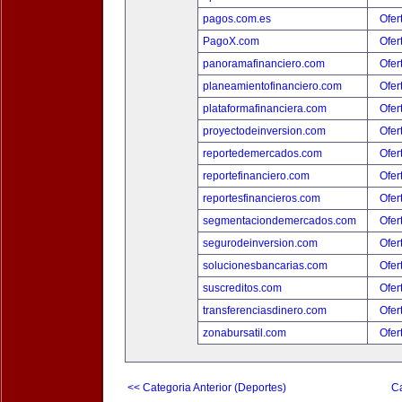
pagos.com.es
Ofer
PagoX.com
Ofer
panoramafinanciero.com
Ofer
planeamientofinanciero.com
Ofer
plataformafinanciera.com
Ofer
proyectodeinversion.com
Ofer
reportedemercados.com
Ofer
reportefinanciero.com
Ofer
reportesfinancieros.com
Ofer
segmentaciondemercados.com
Ofer
segurodeinversion.com
Ofer
solucionesbancarias.com
Ofer
suscreditos.com
Ofer
transferenciasdinero.com
Ofer
zonabursatil.com
Ofer
<< Categoria Anterior (Deportes)
Ca