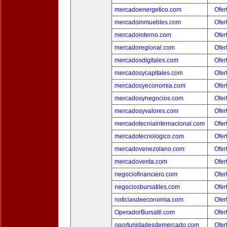
mercadoenergetico.com
Ofer
mercadoinmuebles.com
Ofer
mercadointerno.com
Ofer
mercadoregional.com
Ofer
mercadosdigitales.com
Ofer
mercadosycapitales.com
Ofer
mercadosyeconomia.com
Ofer
mercadosynegocios.com
Ofer
mercadosyvalores.com
Ofer
mercadotecniainternacional.com
Ofer
mercadotecnologico.com
Ofer
mercadovenezolano.com
Ofer
mercadoventa.com
Ofer
negociofinanciero.com
Ofer
negociosbursatiles.com
Ofer
noticiasdeeconomia.com
Ofer
OperadorBursatil.com
Ofer
oportunidadesdemercado.com
Ofer